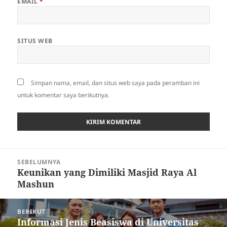
EMAIL
*
SITUS WEB
Simpan nama, email, dan situs web saya pada peramban ini
untuk komentar saya berikutnya.
Navigasi
SEBELUMNYA
pos
Keunikan yang Dimiliki Masjid Raya Al
Pos
Mashun
sebelumnya:
BERIKUT
Informasi Jenis Beasiswa di Universitas
Pos