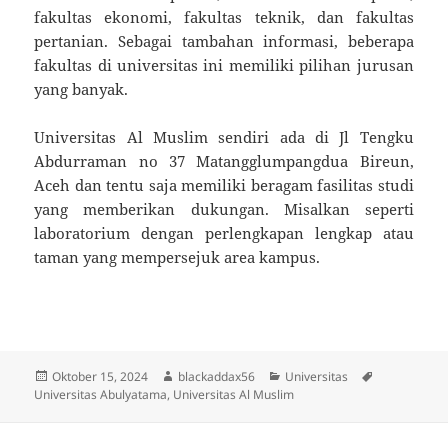
fakultas ekonomi, fakultas teknik, dan fakultas
pertanian. Sebagai tambahan informasi, beberapa
fakultas di universitas ini memiliki pilihan jurusan
yang banyak.
Universitas Al Muslim sendiri ada di Jl Tengku
Abdurraman no 37 Matangglumpangdua Bireun,
Aceh dan tentu saja memiliki beragam fasilitas studi
yang memberikan dukungan. Misalkan seperti
laboratorium dengan perlengkapan lengkap atau
taman yang mempersejuk area kampus.
Diposkan
Penulis
Kategori
Tag
Oktober 15, 2024
blackaddax56
Universitas
pada
Universitas Abulyatama
,
Universitas Al Muslim