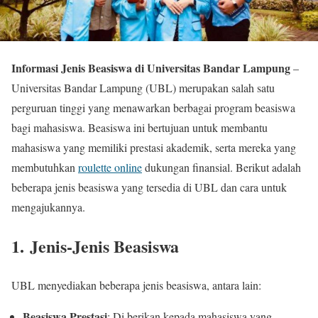
Informasi Jenis Beasiswa di Universitas Bandar Lampung
–
Universitas Bandar Lampung (UBL) merupakan salah satu
perguruan tinggi yang menawarkan berbagai program beasiswa
bagi mahasiswa. Beasiswa ini bertujuan untuk membantu
mahasiswa yang memiliki prestasi akademik, serta mereka yang
membutuhkan
roulette online
dukungan finansial. Berikut adalah
beberapa jenis beasiswa yang tersedia di UBL dan cara untuk
mengajukannya.
1.
Jenis-Jenis Beasiswa
UBL menyediakan beberapa jenis beasiswa, antara lain:
Beasiswa Prestasi
: Di berikan kepada mahasiswa yang