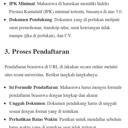
IPK Minimal
: Mahasiswa di haruskan memiliki Indeks
Prestasi Kumulatif (IPK) minimal tertentu, biasanya di atas 3.0.
Dokumen Pendukung
: Dokumen yang di perlukan meliputi
surat permohonan, transkrip nilai, surat keterangan tidak
mampu (jika di perlukan), dan CV.
3.
Proses Pendaftaran
Pendaftaran beasiswa di UBL di lakukan secara online melalui
situs resmi universitas. Berikut langkah-langkahnya:
Isi Formulir Pendaftaran
: Mahasiswa harus mengisi formulir
pendaftaran beasiswa dengan lengkap dan akurat.
Unggah Dokumen
: Dokumen pendukung harus di unggah
sesuai dengan format yang di tentukan.
Perhatikan Batas Waktu
: Pastikan untuk mendaftar sebelum
batas waktu yang di tentukan agar tidak terlewat.