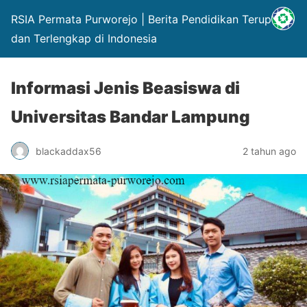
RSIA Permata Purworejo | Berita Pendidikan Terupdate
dan Terlengkap di Indonesia
Informasi Jenis Beasiswa di
Universitas Bandar Lampung
blackaddax56
2 tahun ago