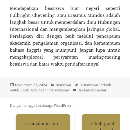
Mendapatkan beasiswa luar negeri seperti
Fulbright, Chevening, atau Erasmus Mundus adalah
langkah besar untuk memperdalam ilmu Hubungan
Internasional dan mengembangkan jaringan global.
Persiapkan diri dengan baik melalui pencapaian
akademik, pengalaman organisasi, dan kemampuan
bahasa Inggris yang mumpuni. Jangan lupa untuk
mengeksplorasi persyaratan masing-masing
beasiswa dan batas waktu pendaftarannya!
Diposkan
Kategori
Tag
November 23, 2024
Beasiswa
3 Beasiswa Terbaik
pada
untuk 3 Beasi
untuk
,
Studi Hubungan Internasional
Berikan komentar
Dengan bangga bertenaga WordPress
rssamalang.com
rshah-go.id