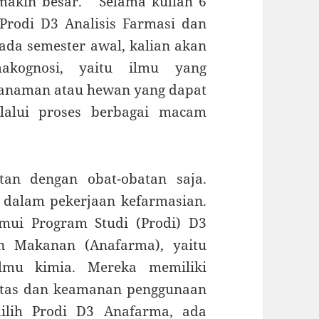
makin besar. Selama kuliah 6
Prodi D3 Analisis Farmasi dan
da semester awal, kalian akan
akognosi, yaitu ilmu yang
tanaman atau hewan yang dapat
lalui proses berbagai macam
tan dengan obat-obatan saja.
dalam pekerjaan kefarmasian.
mui Program Studi (Prodi) D3
 Makanan (Anafarma), yaitu
lmu kimia. Mereka memiliki
itas dan keamanan penggunaan
lih Prodi D3 Anafarma, ada