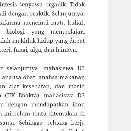
intesis senyawa organik. Tidak
ali dengan praktik. Selanjutnya,
nafarma menemui mata kuliah
u biologi yang mempelajari
alah makhluk hidup yang dapat
eri, fungi, alga, dan lainnya.
er selanjutnya, mahasiswa D3
analisa obat, analisa makanan
an alat kesehatan, dan masih
a (IIK Bhakta), mahasiswa D3
an dengan mendapatkan ilmu
ah ini belum tentu ditemukan di
sama. Sehingga peluang kerja