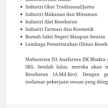
Industri Obat Tradisional/Jamu
Industri Makanan dan Minuman
Industri Alat Kesehatan
Industri Farmasi dan Kosmetik
Rumah Sakit Negeri Maupun Swasta
Lembaga Pemerintahan (Dinas Keseha
Mahasiswa D3 Anafarma IIK Bhakta
SKS. Setelah lulus, mereka akan
Kesehatan (A.Md.Kes). Dengan g
melamar pekerjaan sesuai yang diing