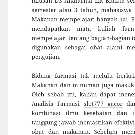
lulusan D3 Anafarma IIK Bhakta se
semester atau 3 tahun, mahasiswa 
Makanan mempelajari banyak hal. Pa
mendapatkan mata kuliah farm
mempelajari tentang bagian-bagian 
digunakan sebagai obat alami me
pengujian.
Bidang farmasi tak melulu berkai
Makanan dan minuman juga masuk 
Oleh sebab itu, kalian dapat mene
Analisis Farmasi
slot777 gacor
dan
kombinasi ilmu kesehatan dan i
tanggung jawab memastikan efektiv
obat dan makanan. Sebelum memi