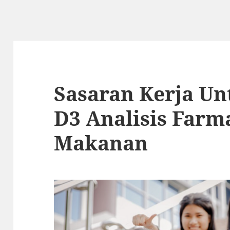
Sasaran Kerja Un
D3 Analisis Farm
Makanan