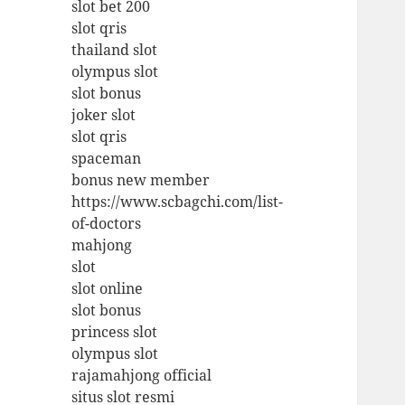
slot bet 200
slot qris
thailand slot
olympus slot
slot bonus
joker slot
slot qris
spaceman
bonus new member
https://www.scbagchi.com/list-
of-doctors
mahjong
slot
slot online
slot bonus
princess slot
olympus slot
rajamahjong official
situs slot resmi