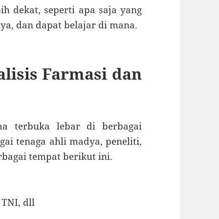
ih dekat, seperti apa saja yang
ya, dan dapat belajar di mana.
lisis Farmasi dan
ma terbuka lebar di berbagai
gai tenaga ahli madya, peneliti,
bagai tempat berikut ini.
TNI, dll