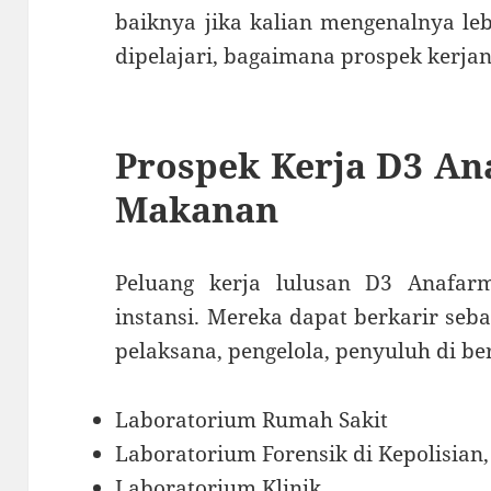
baiknya jika kalian mengenalnya leb
dipelajari, bagaimana prospek kerjan
Prospek Kerja D3 Ana
Makanan
Peluang kerja lulusan D3 Anafar
instansi. Mereka dapat berkarir seba
pelaksana, pengelola, penyuluh di ber
Laboratorium Rumah Sakit
Laboratorium Forensik di Kepolisian, 
Laboratorium Klinik