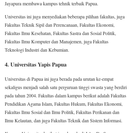
Jayapura membawa kampus tehnik terbaik Papua.
Universitas ini juga menyediakan beberapa pilihan fakultas, juga
Fakultas Teknik Sipil dan Perencanaan, Fakultas Ekonomi,
Fakultas Ilmu Kesehatan, Fakultas Sastra dan Sosial Politik,
Fakultas Ilmu Komputer dan Manajemen, juga Fakultas
Teknologi Industri dan Kebumian.
4. Universitas Yapis Papua
Universitas di Papua ini juga berada pada urutan ke-empat
sekaligus menjadi salah satu perguruan tinggi swasta yang berdiri
pada tahun 2004. Fakultas dalam kampus berikut adalah Fakultas
Pendidikan Agama Islam, Fakultas Hukum, Fakultas Ekonomi,
Fakultas Ilmu Sosial dan Ilmu Politik, Fakultas Perikanan dan
Ilmu Kelautan, dan juga Fakultas Teknik dan Sistem Informasi.