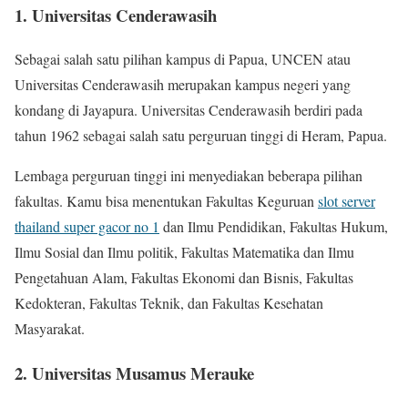
1. Universitas Cenderawasih
Sebagai salah satu pilihan kampus di Papua, UNCEN atau
Universitas Cenderawasih merupakan kampus negeri yang
kondang di Jayapura. Universitas Cenderawasih berdiri pada
tahun 1962 sebagai salah satu perguruan tinggi di Heram, Papua.
Lembaga perguruan tinggi ini menyediakan beberapa pilihan
fakultas. Kamu bisa menentukan Fakultas Keguruan
slot server
thailand super gacor no 1
dan Ilmu Pendidikan, Fakultas Hukum,
Ilmu Sosial dan Ilmu politik, Fakultas Matematika dan Ilmu
Pengetahuan Alam, Fakultas Ekonomi dan Bisnis, Fakultas
Kedokteran, Fakultas Teknik, dan Fakultas Kesehatan
Masyarakat.
2. Universitas Musamus Merauke