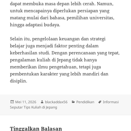
dapat membuka masa depan lebih cerah. Namun,
untuk mencapainya diperlukan persiapan yang
matang mulai dari bahasa, pemilihan universitas,
hingga adaptasi budaya.
Selain itu, pengelolaan keuangan dan strategi
belajar juga menjadi faktor penting dalam
keberhasilan studi. Dengan perencanaan yang tepat,
pengalaman kuliah di Jepang tidak hanya
memberikan ilmu pengetahuan, tetapi juga
pembentukan karakter yang lebih mandiri dan
disiplin.
Diposkan
Penulis
Kategori
Tag
Mei 11, 2026
blackaddax56
Pendidikan
Informasi
pada
Seputar Tips Kuliah di Jepang
Tinggalkan Balasan