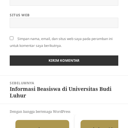
SITUS WEB
Simpan nama, email, dan situs web saya pada peramban ini
untuk komentar saya berikutnya.
Navigasi
SEBELUMNYA
pos
Informasi Beasiswa di Universitas Budi
Pos
Luhur
sebelumnya:
Dengan bangga bertenaga WordPress