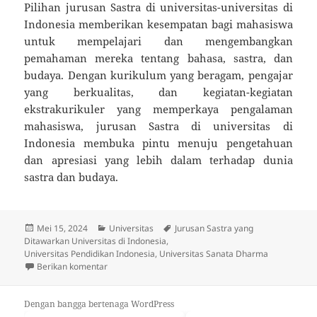
Pilihan jurusan Sastra di universitas-universitas di
Indonesia memberikan kesempatan bagi mahasiswa
untuk mempelajari dan mengembangkan
pemahaman mereka tentang bahasa, sastra, dan
budaya. Dengan kurikulum yang beragam, pengajar
yang berkualitas, dan kegiatan-kegiatan
ekstrakurikuler yang memperkaya pengalaman
mahasiswa, jurusan Sastra di universitas di
Indonesia membuka pintu menuju pengetahuan
dan apresiasi yang lebih dalam terhadap dunia
sastra dan budaya.
Diposkan
Kategori
Tag
Mei 15, 2024
Universitas
Jurusan Sastra yang
pada
Ditawarkan Universitas di Indonesia
,
Universitas Pendidikan Indonesia
,
Universitas Sanata Dharma
untuk Jurusan Sastra yang Ditawarkan Universitas di
Berikan komentar
Dengan bangga bertenaga WordPress