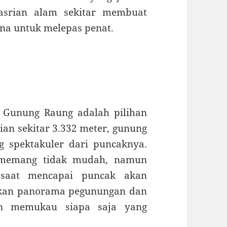
asrian alam sekitar membuat
na untuk melepas penat.
 Gunung Raung adalah pilihan
ian sekitar 3.332 meter, gunung
 spektakuler dari puncaknya.
 memang tidak mudah, namun
saat mencapai puncak akan
ikan panorama pegunungan dan
kan memukau siapa saja yang