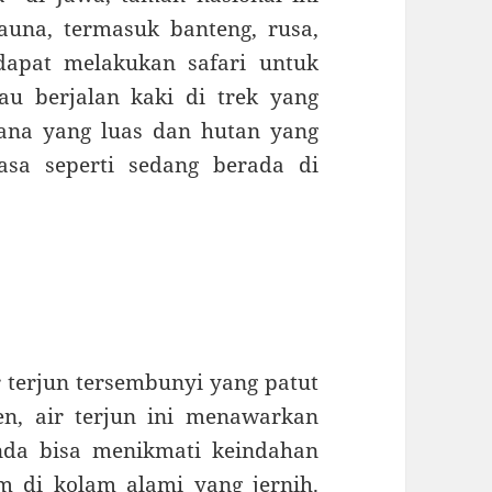
fauna, termasuk banteng, rusa,
dapat melakukan safari untuk
au berjalan kaki di trek yang
ana yang luas dan hutan yang
a seperti sedang berada di
ir terjun tersembunyi yang patut
en, air terjun ini menawarkan
nda bisa menikmati keindahan
m di kolam alami yang jernih.