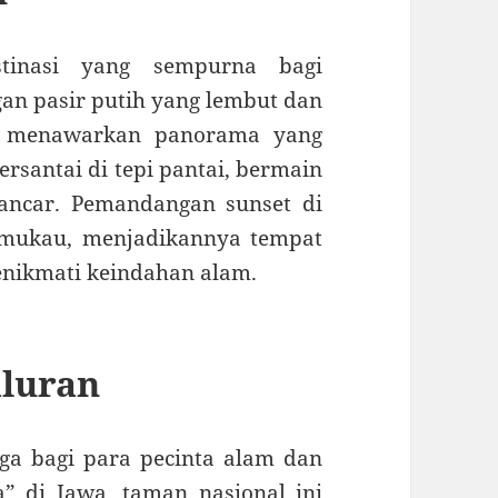
tinasi yang sempurna bagi
an pasir putih yang lembut dan
i menawarkan panorama yang
ersantai di tepi pantai, bermain
ancar. Pemandangan sunset di
emukau, menjadikannya tempat
enikmati keindahan alam.
aluran
ga bagi para pecinta alam dan
ca” di Jawa, taman nasional ini