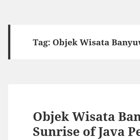
Tag:
Objek Wisata Banyuw
Objek Wisata Ba
Sunrise of Java 