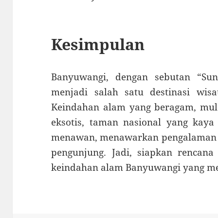
Kesimpulan
Banyuwangi, dengan sebutan “Sun
menjadi salah satu destinasi wisa
Keindahan alam yang beragam, mula
eksotis, taman nasional yang kaya 
menawan, menawarkan pengalaman ya
pengunjung. Jadi, siapkan rencana
keindahan alam Banyuwangi yang men