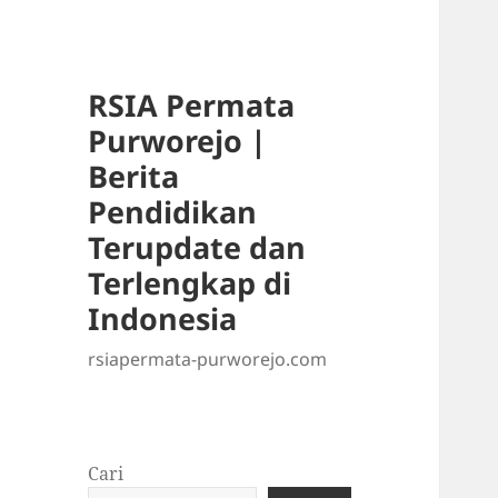
RSIA Permata
Purworejo |
Berita
Pendidikan
Terupdate dan
Terlengkap di
Indonesia
rsiapermata-purworejo.com
Cari