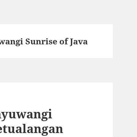
angi Sunrise of Java
nyuwangi
Petualangan