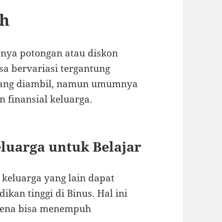
ah
nya potongan atau diskon
isa bervariasi tergantung
 yang diambil, namun umumnya
finansial keluarga.
uarga untuk Belajar
 keluarga yang lain dapat
kan tinggi di Binus. Hal ini
arena bisa menempuh