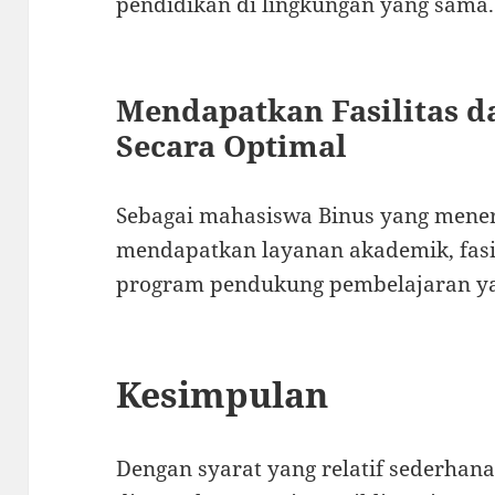
pendidikan di lingkungan yang sama.
Mendapatkan Fasilitas d
Secara Optimal
Sebagai mahasiswa Binus yang mene
mendapatkan layanan akademik, fasi
program pendukung pembelajaran ya
Kesimpulan
Dengan syarat yang relatif sederhan