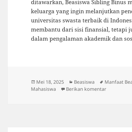
ditawarkan, Beasiswa Sibling Binus m
keluarga yang ingin melanjutkan pend
universitas swasta terbaik di Indones
membantu dari sisi finansial, tetapi
dalam pengalaman akademik dan sos
Diposkan
Kategori
Tag
Mei 18, 2025
Beasiswa
Manfaat Bea
pada
untuk Manf
Mahasiswa
Berikan komentar