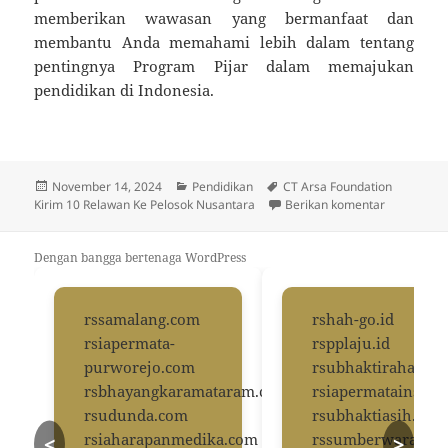
memberikan wawasan yang bermanfaat dan
membantu Anda memahami lebih dalam tentang
pentingnya Program Pijar dalam memajukan
pendidikan di Indonesia.
Diposkan
Kategori
Tag
November 14, 2024
Pendidikan
CT Arsa Foundation
pada
untuk CT A
Kirim 10 Relawan Ke Pelosok Nusantara
Berikan komentar
Dengan bangga bertenaga WordPress
rssamalang.com
rshah-go.id
rsiapermata-
rspplaju.id
purworejo.com
rsubhaktirahayus
rsbhayangkaramataram.com
rsiapermatainsani
rsudunda.com
rsubhaktiasih.com
rsiaharapanmedika.com
rssumberwaras.c
<
>