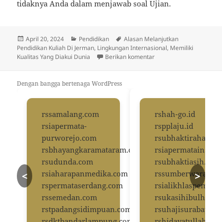
tidaknya Anda dalam menjawab soal Ujian.
Diposkan
Kategori
Tag
April 20, 2024
Pendidikan
Alasan Melanjutkan
pada
Pendidikan Kuliah Di Jerman
,
Lingkungan Internasional
,
Memiliki
untuk Alasan Melanjutka
Kualitas Yang Diakui Dunia
Berikan komentar
Dengan bangga bertenaga WordPress
rssamalang.com
rshah-go.id
rsiapermata-
rspplaju.id
purworejo.com
rsubhaktirahayus
rsbhayangkaramataram.com
rsiapermatainsani
rsudunda.com
rsubhaktiasih.com
rsiaharapanmedika.com
rssumberwaras.c
<
>
rspermataserdang.com
rsialikhlaspemala
rssemedan.com
rsukasihibulhok
rstpadangsidimpuan.com
rsuhajisurabaya.c
rsdktbandarlampung.com
rshidayatullah.co