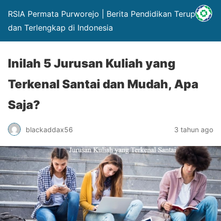
RSIA Permata Purworejo | Berita Pendidikan Terupdate
dan Terlengkap di Indonesia
Inilah 5 Jurusan Kuliah yang
Terkenal Santai dan Mudah, Apa
Saja?
blackaddax56
3 tahun ago