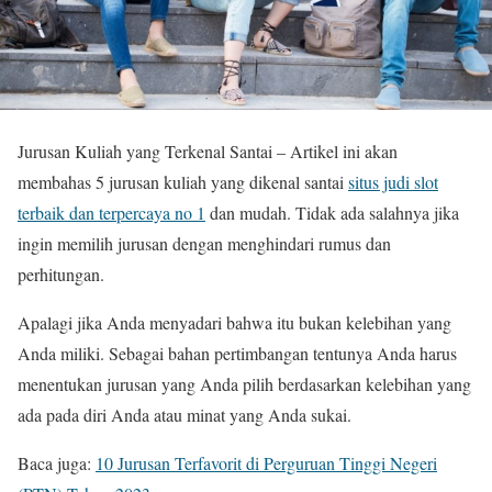
Jurusan Kuliah yang Terkenal Santai – Artikel ini akan
membahas 5 jurusan kuliah yang dikenal santai
situs judi slot
terbaik dan terpercaya no 1
dan mudah. Tidak ada salahnya jika
ingin memilih jurusan dengan menghindari rumus dan
perhitungan.
Apalagi jika Anda menyadari bahwa itu bukan kelebihan yang
Anda miliki. Sebagai bahan pertimbangan tentunya Anda harus
menentukan jurusan yang Anda pilih berdasarkan kelebihan yang
ada pada diri Anda atau minat yang Anda sukai.
Baca juga:
10 Jurusan Terfavorit di Perguruan Tinggi Negeri